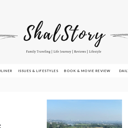
amily Travelling, Life Journey, Reviews, and Lifestyle
alstory.com
ULINER
ISSUES & LIFESTYLES
BOOK & MOVIE REVIEW
DAI