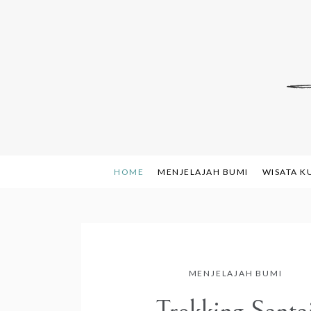
Skip
to
content
Indonesian Blog: F
www.sh
HOME
MENJELAJAH BUMI
WISATA K
MENJELAJAH BUMI